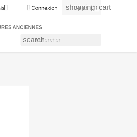
shopping_cart


Panier
(0)
is
Connexion
URES ANCIENNES
search