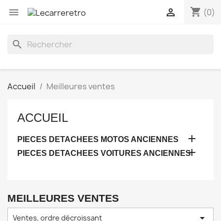
shopping_cart


(0)
search
Accueil
Meilleures ventes
ACCUEIL

PIECES DETACHEES MOTOS ANCIENNES

PIECES DETACHEES VOITURES ANCIENNES
MEILLEURES VENTES

Ventes, ordre décroissant