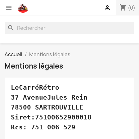
shopping_cart


(0)
search
Accueil
Mentions légales
Mentions légales
LeCarréRétro
37 AvenueJules Rein
78500 SARTROUVILLE
Siret:75100652900018
Rcs: 751 006 529