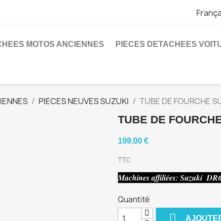
França
CHEES MOTOS ANCIENNES
PIECES DETACHEES VOIT
IENNES
PIECES NEUVES SUZUKI
TUBE DE FOURCHE S
TUBE DE FOURCHE
199,00 €
TTC
Machines affiliées: Suzuki DR
Quantité

AJOUTER