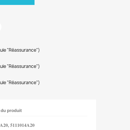
dule "Réassurance")
dule "Réassurance")
dule "Réassurance")
 du produit
4A20, 5111014A20