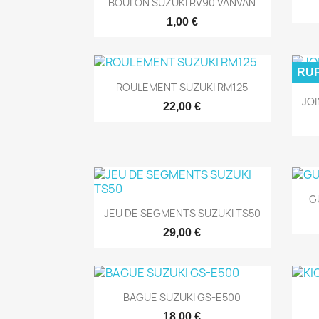

BOULON SUZUKI RV90 VANVAN
1,00 €
RUP

Aperçu rapide
ROULEMENT SUZUKI RM125
JOI
22,00 €
G

Aperçu rapide
JEU DE SEGMENTS SUZUKI TS50
29,00 €

Aperçu rapide
BAGUE SUZUKI GS-E500
18,00 €