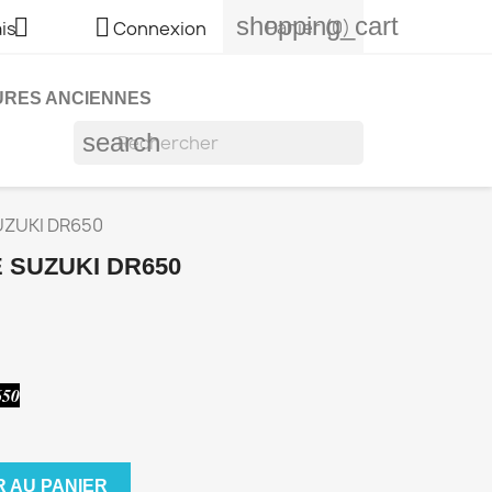
shopping_cart


Panier
(0)
is
Connexion
URES ANCIENNES
search
UZUKI DR650
 SUZUKI DR650
650
 AU PANIER