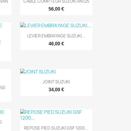

NVAN
CABLE COMPTEUR SUZUKI AN125
56,00 €

Aperçu rapide
LEVIER EMBRAYAGE SUZUKI...
E
46,00 €

Aperçu rapide
JOINT SUZUKI
D50
34,00 €
0

Aperçu rapide
REPOSE PIED SUZUKI GSF 1200...