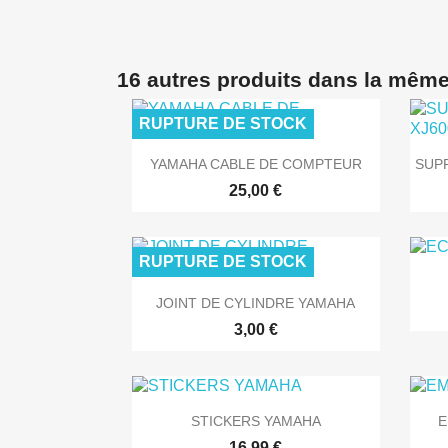
16 autres produits dans la même
RUPTURE DE STOCK

Aperçu rapide
YAMAHA CABLE DE COMPTEUR
SUPP
25,00 €
RUPTURE DE STOCK

Aperçu rapide
JOINT DE CYLINDRE YAMAHA
3,00 €

Aperçu rapide
STICKERS YAMAHA
E
16,99 €