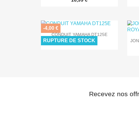
-4,00 €

Aperçu rapide
CONDUIT YAMAHA DT125E
RUPTURE DE STOCK
JON
21,00 €
25,00 €
Recevez nos off