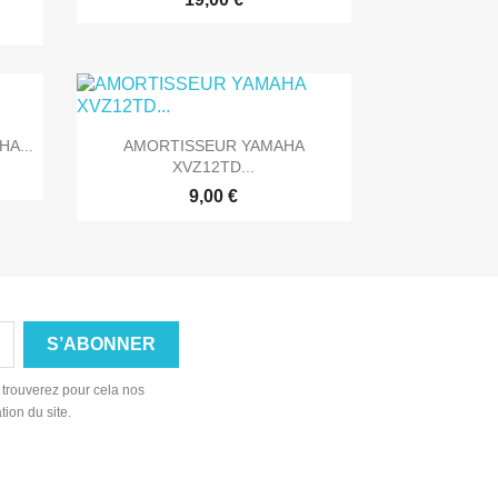

Aperçu rapide
A...
AMORTISSEUR YAMAHA
XVZ12TD...
9,00 €
 trouverez pour cela nos
tion du site.