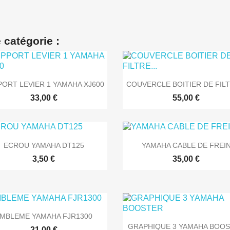
 catégorie :


Aperçu rapide
Aperçu rapide
ORT LEVIER 1 YAMAHA XJ600
COUVERCLE BOITIER DE FILT
33,00 €
55,00 €


Aperçu rapide
Aperçu rapide
ECROU YAMAHA DT125
YAMAHA CABLE DE FREI
3,50 €
35,00 €

Aperçu rapide
MBLEME YAMAHA FJR1300

Aperçu rapide
GRAPHIQUE 3 YAMAHA BOO
21,00 €