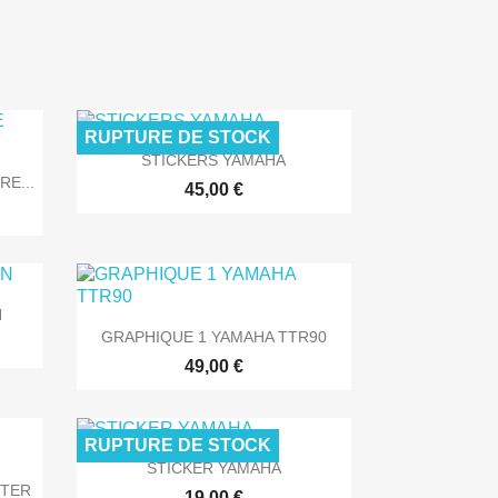
RUPTURE DE STOCK

Aperçu rapide
STICKERS YAMAHA
RE...
45,00 €
N

Aperçu rapide
GRAPHIQUE 1 YAMAHA TTR90
49,00 €
RUPTURE DE STOCK

Aperçu rapide
STICKER YAMAHA
STER
19,00 €