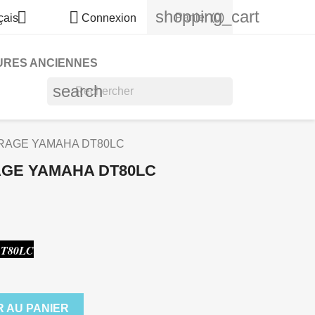
shopping_cart


Panier
(0)
çais
Connexion
URES ANCIENNES
search
IRAGE YAMAHA DT80LC
AGE YAMAHA DT80LC
 DT80LC
 AU PANIER