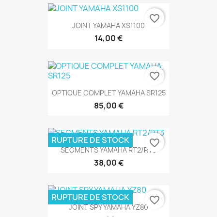
favorite_border
JOINT YAMAHA XS1100
14,00 €
favorite_border
OPTIQUE COMPLET YAMAHA SR125
85,00 €
RUPTURE DE STOCK
favorite_border
SEGMENTS YAMAHA RT2/RT3
38,00 €
RUPTURE DE STOCK
favorite_border
JOINT SPY YAMAHA YZ80