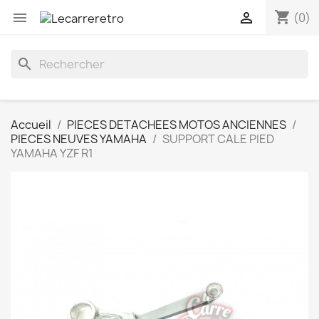
shopping_cart


(0)
search
Accueil
PIECES DETACHEES MOTOS ANCIENNES
PIECES NEUVES YAMAHA
SUPPORT CALE PIED
YAMAHA YZF R1