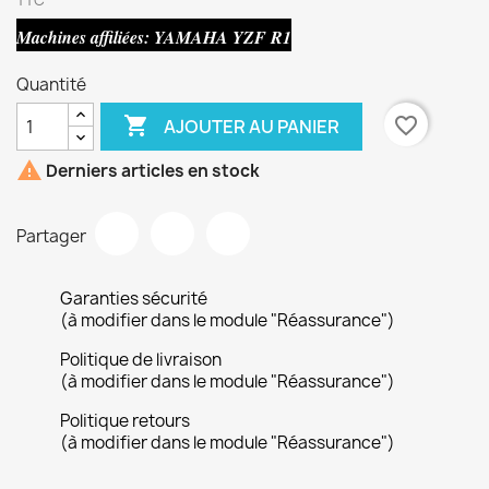
TTC
Machines affiliées: YAMAHA YZF R1
Quantité

favorite_border
AJOUTER AU PANIER

Derniers articles en stock
Partager
Garanties sécurité
(à modifier dans le module "Réassurance")
Politique de livraison
(à modifier dans le module "Réassurance")
Politique retours
(à modifier dans le module "Réassurance")