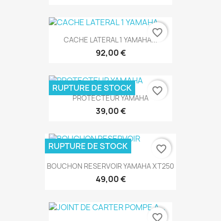
favorite_border
CACHE LATERAL 1 YAMAHA...
92,00 €
RUPTURE DE STOCK
favorite_border
PROTECTEUR YAMAHA
39,00 €
RUPTURE DE STOCK
favorite_border
BOUCHON RESERVOIR YAMAHA XT250
49,00 €
favorite_border