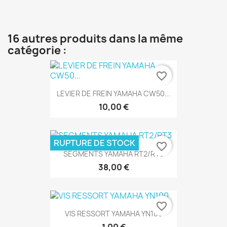
16 autres produits dans la même
catégorie :
favorite_border
LEVIER DE FREIN YAMAHA CW50...
10,00 €
RUPTURE DE STOCK
favorite_border
SEGMENTS YAMAHA RT2/RT3
38,00 €
favorite_border
VIS RESSORT YAMAHA YN100
1,00 €