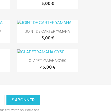
5,00 €
Aperçu rapide

A
JOINT DE CARTER YAMAHA
3,00 €
Aperçu rapide

CLAPET YAMAHA CY50
45,00 €
ous trouverez pour cela nos