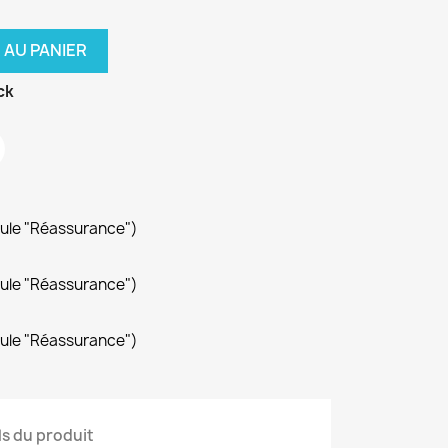
 AU PANIER
ck
dule "Réassurance")
dule "Réassurance")
dule "Réassurance")
ls du produit