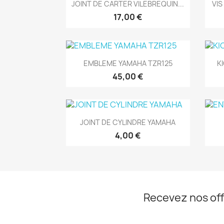
Aperçu rapide

JOINT DE CARTER VILEBREQUIN...
VI
17,00 €
Aperçu rapide

EMBLEME YAMAHA TZR125
K
45,00 €
Aperçu rapide

JOINT DE CYLINDRE YAMAHA
4,00 €
Recevez nos off