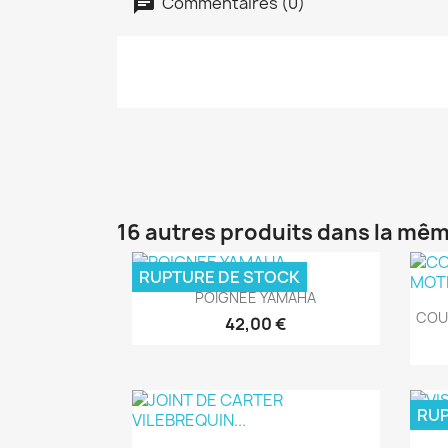
Commentaires (0)
16 autres produits dans la mêm
RUPTURE DE STOCK
Aperçu rapide

POIGNEE YAMAHA
COU
42,00 €
RUP