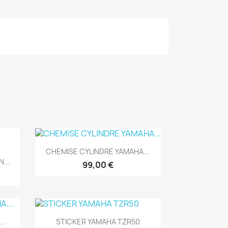
Aperçu rapide

CHEMISE CYLINDRE YAMAHA...
...
99,00 €
Aperçu rapide

..
STICKER YAMAHA TZR50