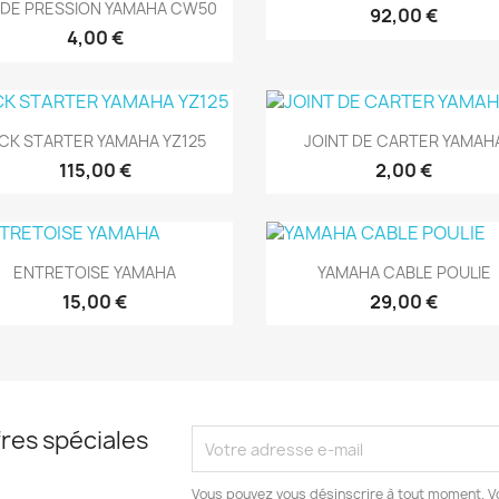
Aperçu rapide

S DE PRESSION YAMAHA CW50
92,00 €
4,00 €
Aperçu rapide
Aperçu rapide


ICK STARTER YAMAHA YZ125
JOINT DE CARTER YAMAH
115,00 €
2,00 €
Aperçu rapide
Aperçu rapide


ENTRETOISE YAMAHA
YAMAHA CABLE POULIE
15,00 €
29,00 €
res spéciales
Vous pouvez vous désinscrire à tout moment. V