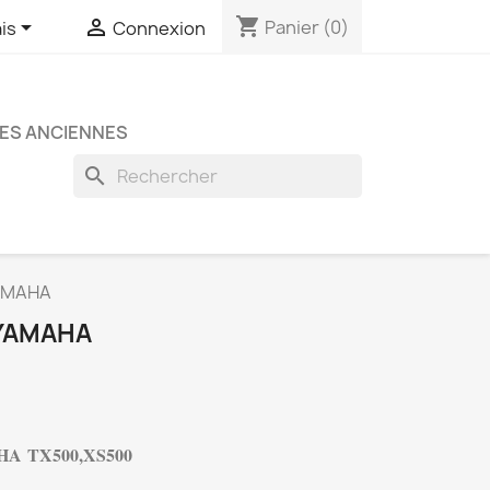
shopping_cart


Panier
(0)
is
Connexion
RES ANCIENNES
search
YAMAHA
 YAMAHA
A TX500,XS500